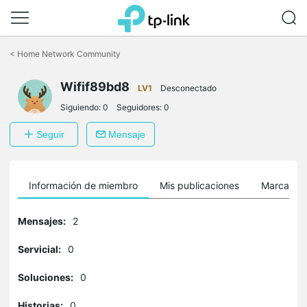
Saltar
a
<
Home Network Community
la
barra
Wifif89bd8
de
LV1
Desconectado
navegación
Siguiendo:
0
Seguidores:
0
Seguir
Mensaje
Información de miembro
Mis publicaciones
Marcador
Mensajes:
2
Servicial:
0
Soluciones:
0
Historias:
0