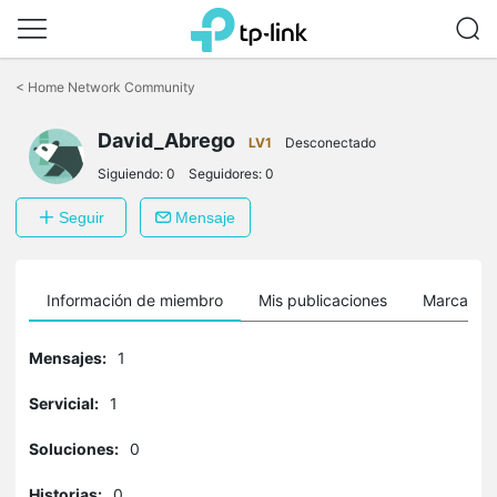
Saltar
a
<
Home Network Community
la
barra
David_Abrego
de
LV1
Desconectado
navegación
Siguiendo:
0
Seguidores:
0
Seguir
Mensaje
Información de miembro
Mis publicaciones
Marcador
Mensajes:
1
Servicial:
1
Soluciones:
0
Historias:
0