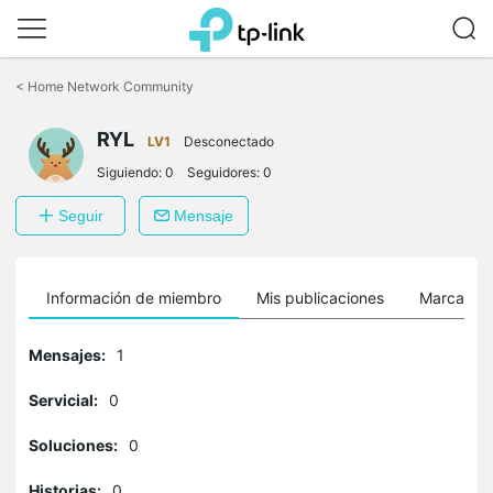
Saltar
a
<
Home Network Community
la
barra
RYL
de
LV1
Desconectado
navegación
Siguiendo:
0
Seguidores:
0
Seguir
Mensaje
Información de miembro
Mis publicaciones
Marcador
Mensajes:
1
Servicial:
0
Soluciones:
0
Historias:
0