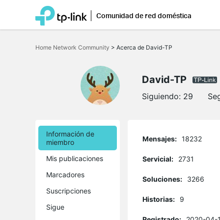
Comunidad de red doméstica
Saltar
a
Home Network Community
>
Acerca de David-TP
la
barra
de
navegación
David-TP
Siguiendo:
29
Se
Información de
Mensajes:
18232
miembro
Mis publicaciones
Servicial:
2731
Marcadores
Soluciones:
3266
Suscripciones
Historias:
9
Sigue
Registrado:
2020-04-1