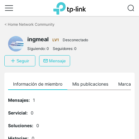
Saltar
a
<
Home Network Community
la
barra
ingmeal
de
LV1
Desconectado
navegación
Siguiendo:
0
Seguidores:
0
Seguir
Mensaje
Información de miembro
Mis publicaciones
Marcador
Mensajes:
1
Servicial:
0
Soluciones:
0
Historias:
0