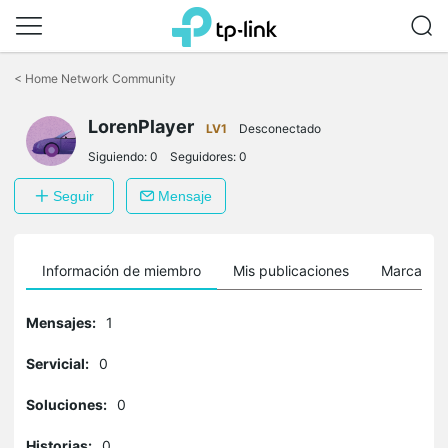
Saltar
a
<
Home Network Community
la
barra
LorenPlayer
de
LV1
Desconectado
navegación
Siguiendo:
0
Seguidores:
0
Seguir
Mensaje
Información de miembro
Mis publicaciones
Marcador
Mensajes:
1
Servicial:
0
Soluciones:
0
Historias:
0