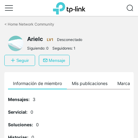
Saltar
a
<
Home Network Community
la
barra
Arielc
de
LV1
Desconectado
navegación
Siguiendo:
0
Seguidores:
1
Seguir
Mensaje
Información de miembro
Mis publicaciones
Marcador
Mensajes:
3
Servicial:
0
Soluciones:
0
Historias:
0