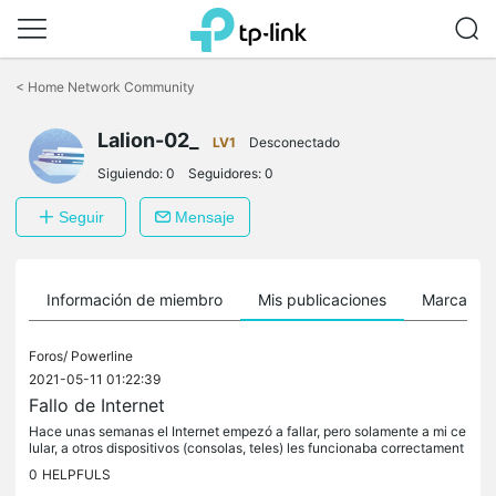
Saltar
a
<
Home Network Community
la
barra
Lalion-02_
de
LV1
Desconectado
navegación
Siguiendo:
0
Seguidores:
0
Seguir
Mensaje
Información de miembro
Mis publicaciones
Marcador
Foros/
Powerline
2021-05-11 01:22:39
Fallo de Internet
Hace unas semanas el Internet empezó a fallar, pero solamente a mi ce
lular, a otros dispositivos (consolas, teles) les funcionaba correctament
e, pero recientemente use el botón "reset" del...
0
HELPFULS