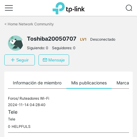
Saltar
a
<
Home Network Community
la
barra
Toshiba20050707
de
LV1
Desconectado
navegación
Siguiendo:
0
Seguidores:
0
Seguir
Mensaje
Información de miembro
Mis publicaciones
Marcador
Foros/
Ruteadores Wi-Fi
2024-11-14 04:28:40
Tele
Tele
0
HELPFULS