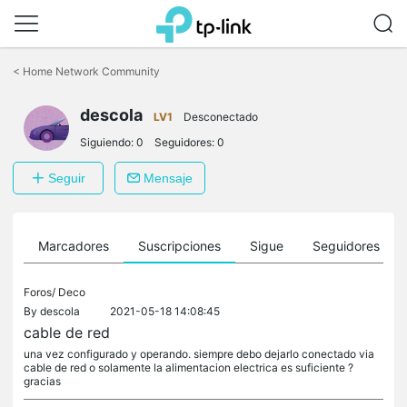
Saltar
a
<
Home Network Community
la
barra
descola
de
LV1
Desconectado
navegación
Siguiendo:
0
Seguidores:
0
Seguir
Mensaje
es
Marcadores
Suscripciones
Sigue
Seguidores
Foros/
Deco
By
descola
2021-05-18 14:08:45
cable de red
una vez configurado y operando. siempre debo dejarlo conectado via
cable de red o solamente la alimentacion electrica es suficiente ?
gracias