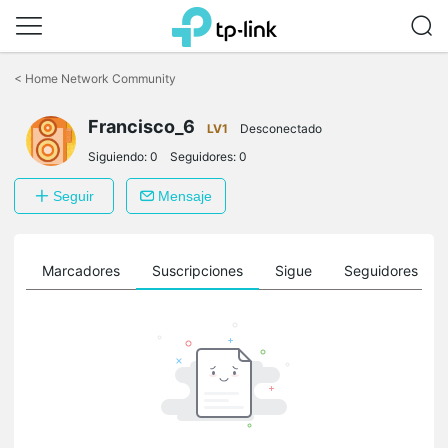
Saltar
a
<
Home Network Community
la
barra
Francisco_6
de
LV1
Desconectado
navegación
Siguiendo:
0
Seguidores:
0
Seguir
Mensaje
es
Marcadores
Suscripciones
Sigue
Seguidores