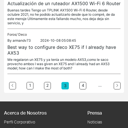
Actualización de un ruteador AX1500 Wi-Fi 6 Router
Buenas tardes Tengo un TPLINK AX1500 Wi-Fi 6 Router, desde
octubre 2021, no he podido actualizarlo desde que lo compré, de da
este mensje Ultimamente esta fallando mucho, nos deja deja sin
servicio, y
Foros/
Deco
By
armandv73
2024-10-08 05:08:45
Best way to configure deco XE75 if I already have
AX53
Me regalaron un XE75 y ya tenía un modelo AX53,como le saco
provecho ambos I was given an XE75 and I already had an AX53
model; how can I make the most of both?
...
1
2
4
3
Acerca de Nosotros
Prensa
Perfil Corporativo
Noticias