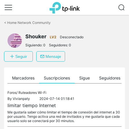
Saltar
a
<
Home Network Community
la
barra
Shouker
de
LV2
Desconectado
navegación
Siguiendo:
0
Seguidores:
0
Seguir
Mensaje
es
Marcadores
Suscripciones
Sigue
Seguidores
Foros/
Ruteadores Wi-Fi
By
Vivianpaty
2024-07-14 01:18:41
limitar tiempo Internet
Me gustaría saber cómo limitar el tiempo de conexión del internet a 30
por usuario. Tengo activa una red de invitados y me gustaría que cada
usuario solo se conectará por 30 minutos.