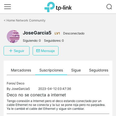
Saltar
a
<
Home Network Community
la
barra
JoseGarcia5
de
LV1
Desconectado
navegación
Siguiendo:
0
Seguidores:
0
Seguir
Mensaje
es
Marcadores
Suscripciones
Sigue
Seguidores
Foros/
Deco
By
JoseGarcia5
2023-04-12 03:47:36
Deco no se conecta a internet
Tengo conexión a Internet pero el deco estando conectado por un
cable Ethernet no se conecta y la luz se pone roja pero no parpadea.
Ya le cambié el cable del Ethernet y sigue sin cambiar.