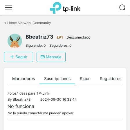
Saltar
a
<
Home Network Community
la
barra
Bbeatriz73
de
LV1
Desconectado
navegación
Siguiendo:
0
Seguidores:
0
Seguir
Mensaje
es
Marcadores
Suscripciones
Sigue
Seguidores
Foros/
Ideas para TP-Link
By
Bbeatriz73
2024-09-30 16:38:44
No funciona
No lo puedo conectar me pueden apoyar