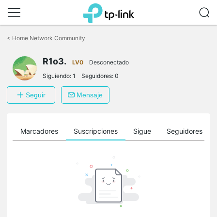
Saltar
a
<
Home Network Community
la
barra
R1o3.
de
LV0
Desconectado
navegación
Siguiendo:
1
Seguidores:
0
Seguir
Mensaje
es
Marcadores
Suscripciones
Sigue
Seguidores