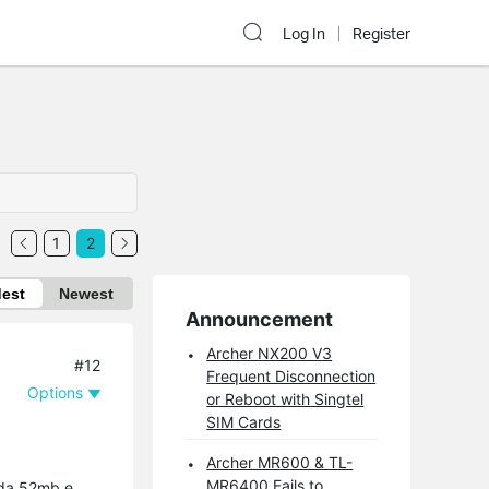
Log In
Register
1
2
dest
Newest
Announcement
Archer NX200 V3
#12
Frequent Disconnection
Options
or Reboot with Singtel
SIM Cards
Archer MR600 & TL-
MR6400 Fails to
i da 52mb e