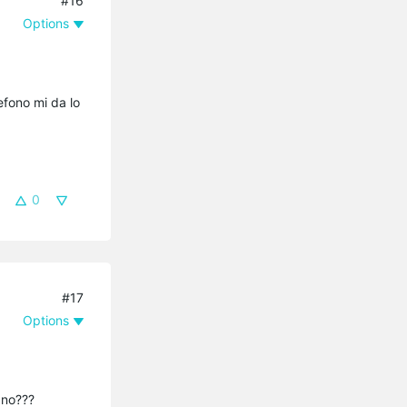
#16
Options
efono mi da lo
0
#17
Options
ano???