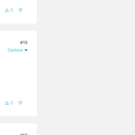
0
#15
Options
0