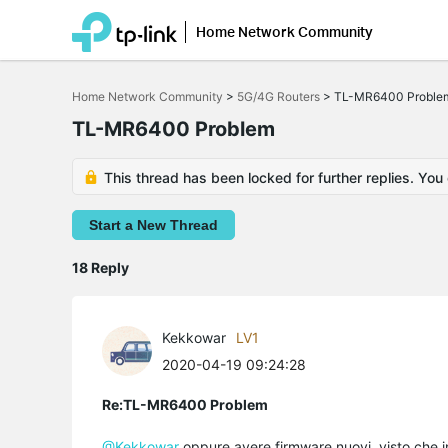
Home Network Community
Click
to
Home Network Community
>
5G/4G Routers
>
TL-MR6400 Proble
skip
the
TL-MR6400 Problem
navigation
bar
This thread has been locked for further replies. You
Start a New Thread
18 Reply
Kekkowar
LV1
2020-04-19 09:24:28
Re:TL-MR6400 Problem
@Kekkowar
oppure avere firmware nuovi, visto che in