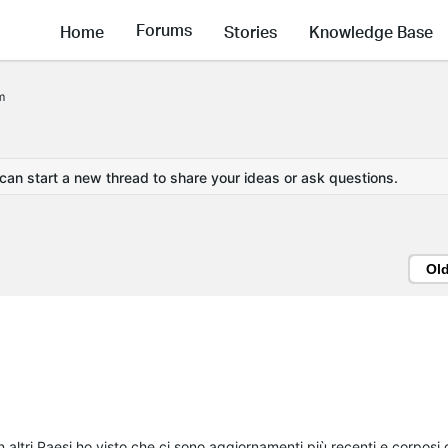
Forums
Home
Stories
Knowledge Base
m
 can start a new thread to share your ideas or ask questions.
Ol
 altri Paesi ho visto che ci sono aggiornamenti più recenti e corpos