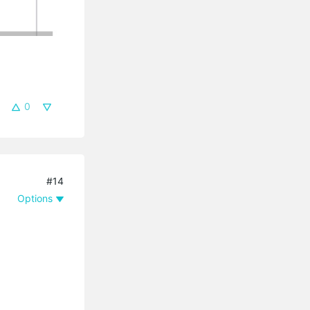
0
#14
Options