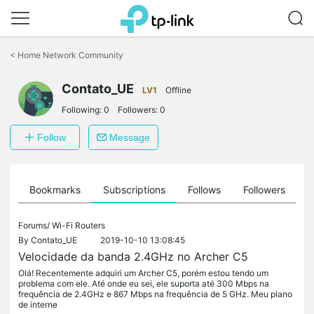
Click
to
<
Home Network Community
skip
the
Contato_UE
navigation
LV1
Offline
bar
Following:
0
Followers:
0
Follow
Message
ts
Bookmarks
Subscriptions
Follows
Followers
Forums/
Wi-Fi Routers
By
Contato_UE
2019-10-10 13:08:45
Velocidade da banda 2.4GHz no Archer C5
Olá! Recentemente adquiri um Archer C5, porém estou tendo um
problema com ele. Até onde eu sei, ele suporta até 300 Mbps na
frequência de 2.4GHz e 867 Mbps na frequência de 5 GHz. Meu plano
de interne