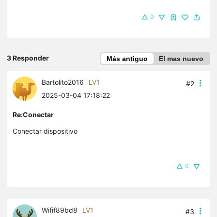
0
3 Responder
Más antiguo
El mas nuevo
Bartolito2016
LV1
#2
2025-03-04 17:18:22
Re:Conectar
Conectar dispositivo
0
Wifif89bd8
LV1
#3