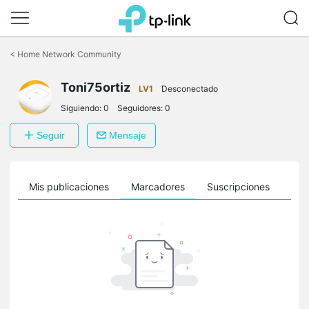
Saltar
a
<
Home Network Community
la
barra
Toni75ortiz
de
LV1
Desconectado
navegación
Siguiendo:
0
Seguidores:
0
Seguir
Mensaje
ro
Mis publicaciones
Marcadores
Suscripciones
Sig