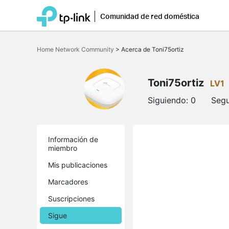
Comunidad de red doméstica
Saltar
a
Home Network Community
>
Acerca de Toni75ortiz
la
barra
de
navegación
Toni75ortiz
LV1
Siguiendo:
0
Segu
Información de
miembro
Mis publicaciones
Marcadores
Suscripciones
Sigue