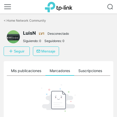
Saltar
a
<
Home Network Community
la
barra
LuisN
de
LV1
Desconectado
navegación
Siguiendo:
0
Seguidores:
0
Seguir
Mensaje
ro
Mis publicaciones
Marcadores
Suscripciones
Sig