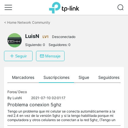
Saltar
a
<
Home Network Community
la
barra
LuisN
de
LV1
Desconectado
navegación
Siguiendo:
0
Seguidores:
0
Seguir
Mensaje
es
Marcadores
Suscripciones
Sigue
Seguidores
Foros/
Deco
By
LuisN
2021-07-10 02:01:17
Problema conexion 5ghz
Tengo un problema que mi celular se conecta automáticamente a la
red 2.4 en vez de la versión 5ghz y si la tengo habilitada porque mi
computadora y otros celulares se conectan a la red 5ghz, (Tengo un