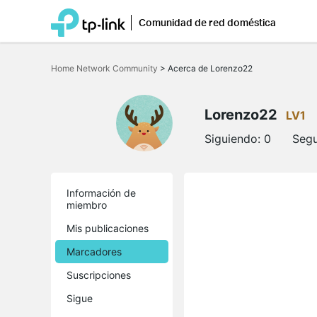
Comunidad de red doméstica
Saltar
a
Home Network Community
>
Acerca de Lorenzo22
la
barra
de
navegación
Lorenzo22
LV1
Siguiendo:
0
Segu
Información de
miembro
Mis publicaciones
Marcadores
Suscripciones
Sigue