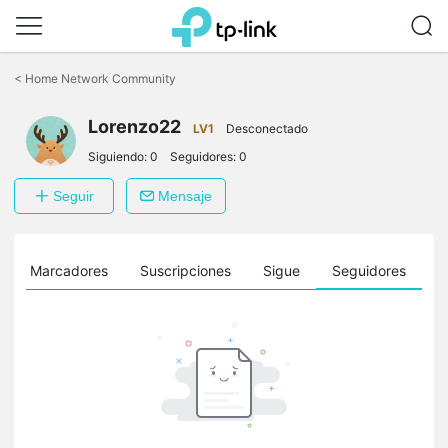
Saltar
a
<
Home Network Community
la
barra
Lorenzo22
de
LV1
Desconectado
navegación
Siguiendo:
0
Seguidores:
0
Seguir
Mensaje
Marcadores
Suscripciones
Sigue
Seguidores