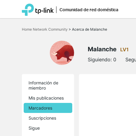
Comunidad de red doméstica
Saltar
a
Home Network Community
>
Acerca de Malanche
la
barra
de
navegación
Malanche
LV1
Siguiendo:
0
Segu
Información de
miembro
Mis publicaciones
Marcadores
Suscripciones
Sigue