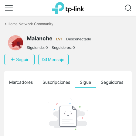
Saltar
a
<
Home Network Community
la
barra
Malanche
de
LV1
Desconectado
navegación
Siguiendo:
0
Seguidores:
0
Seguir
Mensaje
Marcadores
Suscripciones
Sigue
Seguidores