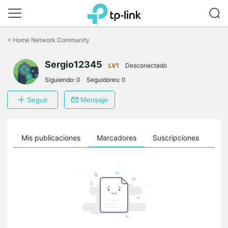
Saltar
a
<
Home Network Community
la
barra
Sergio12345
de
LV1
Desconectado
navegación
Siguiendo:
0
Seguidores:
0
Seguir
Mensaje
ro
Mis publicaciones
Marcadores
Suscripciones
Sig