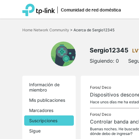
Comunidad de red doméstica
Saltar
a
Home Network Community
>
Acerca de Sergio12345
la
barra
de
navegación
Sergio12345
LV
Siguiendo:
0
Segu
Información de
Foros/
Deco
miembro
Dispositivos descon
Mis publicaciones
Hace unos días me ha estado
Marcadores
Foros/
Deco
Suscripciones
Controlar banda anc
Buenas noches. He buscado po
Sigue
dónde debo de ingresar?