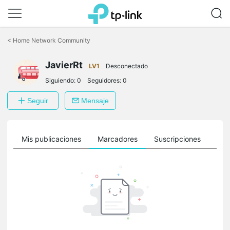
Saltar
a
<
Home Network Community
la
barra
JavierRt
de
LV1
Desconectado
navegación
Siguiendo:
0
Seguidores:
0
Seguir
Mensaje
ro
Mis publicaciones
Marcadores
Suscripciones
Sig