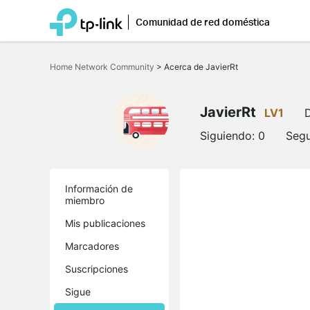
Comunidad de red doméstica
Saltar
a
Home Network Community
>
Acerca de JavierRt
la
barra
de
navegación
JavierRt
LV1
Siguiendo:
0
Segu
Información de
miembro
Mis publicaciones
Marcadores
Suscripciones
Sigue