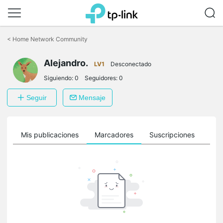
Saltar
a
<
Home Network Community
la
barra
Alejandro.
de
LV1
Desconectado
navegación
Siguiendo:
0
Seguidores:
0
Seguir
Mensaje
ro
Mis publicaciones
Marcadores
Suscripciones
Sig