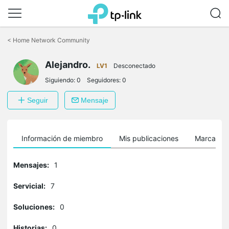
Saltar
a
<
Home Network Community
la
barra
Alejandro.
de
LV1
Desconectado
navegación
Siguiendo:
0
Seguidores:
0
Seguir
Mensaje
Información de miembro
Mis publicaciones
Marcador
Mensajes:
1
Servicial:
7
Soluciones:
0
Historias:
0