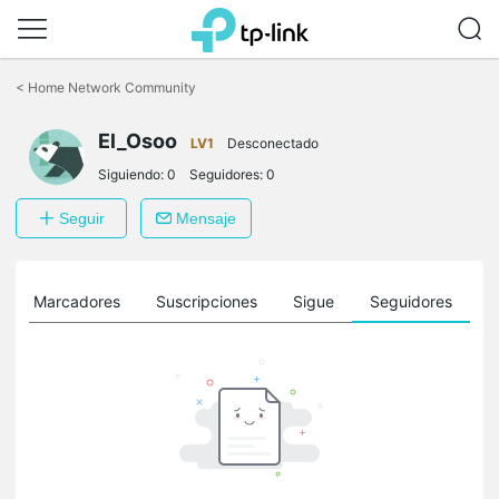
Saltar
a
<
Home Network Community
la
barra
El_Osoo
de
LV1
Desconectado
navegación
Siguiendo:
0
Seguidores:
0
Seguir
Mensaje
Marcadores
Suscripciones
Sigue
Seguidores