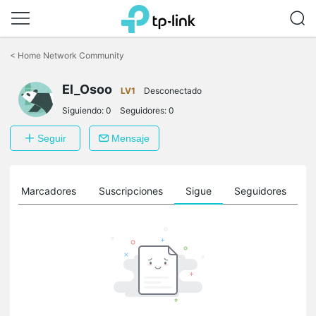
Saltar
a
<
Home Network Community
la
barra
El_Osoo
de
LV1
Desconectado
navegación
Siguiendo:
0
Seguidores:
0
Seguir
Mensaje
Marcadores
Suscripciones
Sigue
Seguidores