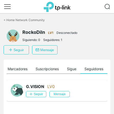
Saltar
a
<
Home Network Community
la
barra
RockoDiln
de
LV1
Desconectado
navegación
Siguiendo:
0
Seguidores:
1
Seguir
Mensaje
Marcadores
Suscripciones
Sigue
Seguidores
G.VISION
LV0
Seguir
Mensaje