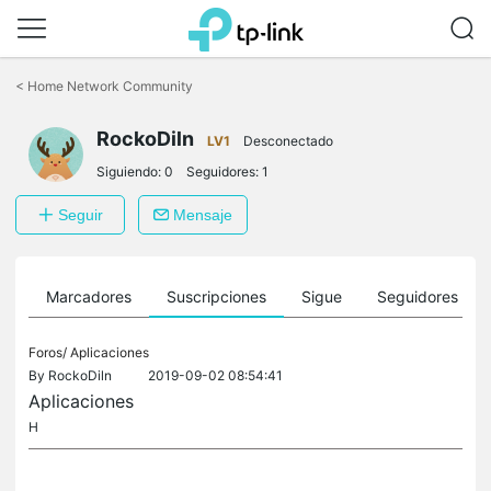
Saltar
a
<
Home Network Community
la
barra
RockoDiln
de
LV1
Desconectado
navegación
Siguiendo:
0
Seguidores:
1
Seguir
Mensaje
es
Marcadores
Suscripciones
Sigue
Seguidores
Foros/
Aplicaciones
By
RockoDiln
2019-09-02 08:54:41
Aplicaciones
H