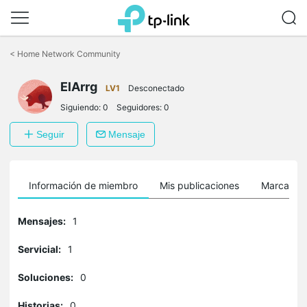
Saltar
a
<
Home Network Community
la
barra
ElArrg
de
LV1
Desconectado
navegación
Siguiendo:
0
Seguidores:
0
Seguir
Mensaje
Información de miembro
Mis publicaciones
Marcador
Mensajes:
1
Servicial:
1
Soluciones:
0
Historias:
0