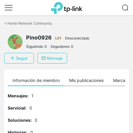
Saltar
a
<
Home Network Community
la
barra
Pino0926
de
LV1
Desconectado
navegación
Siguiendo:
0
Seguidores:
0
Seguir
Mensaje
Información de miembro
Mis publicaciones
Marcador
Mensajes:
1
Servicial:
0
Soluciones:
0
Historias:
0