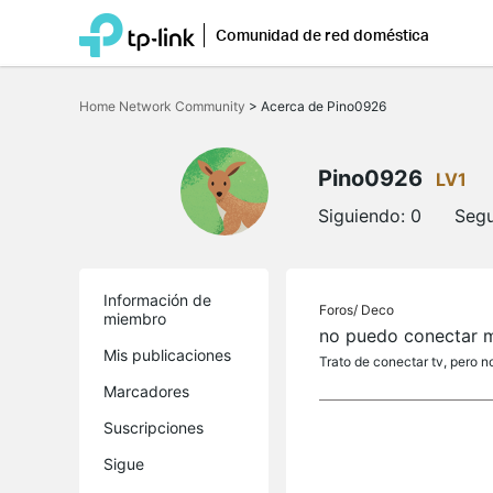
Comunidad de red doméstica
Saltar
a
Home Network Community
>
Acerca de Pino0926
la
barra
de
navegación
Pino0926
LV1
Siguiendo:
0
Segu
Información de
Foros/
Deco
miembro
no puedo conectar m
Mis publicaciones
Trato de conectar tv, pero n
Marcadores
Suscripciones
Sigue