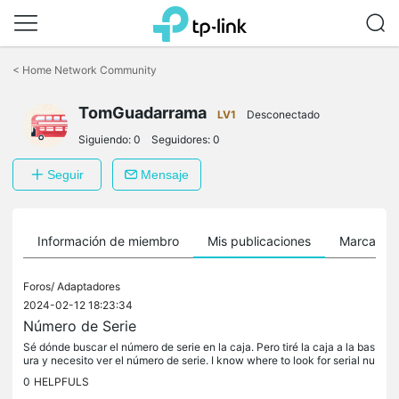
Saltar
a
<
Home Network Community
la
barra
TomGuadarrama
de
LV1
Desconectado
navegación
Siguiendo:
0
Seguidores:
0
Seguir
Mensaje
Información de miembro
Mis publicaciones
Marcador
Foros/
Adaptadores
2024-02-12 18:23:34
Número de Serie
Sé dónde buscar el número de serie en la caja. Pero tiré la caja a la bas
ura y necesito ver el número de serie. I know where to look for serial nu
mber in the box. But I droped to the trash the box...
0
HELPFULS