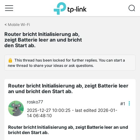
Click
to
<
Mobile Wi-Fi
skip
Router bricht Initialisierung ab,
the
zeigt Batterie leer an und bricht
navigation
den Start ab.
bar
This thread has been locked for further replies. You can start a
new thread to share your ideas or ask questions.
Router bricht Initialisierung ab, zeigt Batterie leer
an und bricht den Start ab.
rosko77
#1
2025-12-27 10:00:25
- last edited 2026-01-
14 06:48:10
Router bricht Initialisierung ab, zeigt Batterie leer an und
bricht den Start ab.