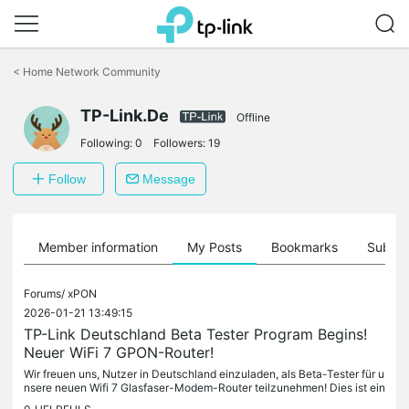
Click
to
<
Home Network Community
skip
the
TP-Link.De
navigation
Offline
bar
Following:
0
Followers:
19
Follow
Message
Member information
My Posts
Bookmarks
Subscr
Forums/
xPON
2026-01-21 13:49:15
TP-Link Deutschland Beta Tester Program Begins!
Neuer WiFi 7 GPON-Router!
Wir freuen uns, Nutzer in Deutschland einzuladen, als Beta-Tester für u
nsere neuen Wifi 7 Glasfaser-Modem-Router teilzunehmen! Dies ist ein
e einzigartige Gelegenheit, modernste Technologie...