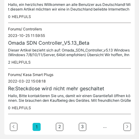
Hallo, ein herzliches Willkommen an alle Benutzer aus Deutschland! Mi
t diesem Artikel möchten wir eine in Deutschland beliebte Internettech
nologie namens DS-Lite (Dual-Stack Lite) vorstellen. DS-Lite...
0
HELPFULS
Forums/
Controllers
2023-10-25 11:59:55
Omada SDN Controller_V5.13_Beta
Dieser Artikel bezieht sich auf: Omada_SDN_Controller_v5.13 Windows
(Windows 7/8/10/11/Server, 64bit empfohlen) Übersicht Wir hoffen, Ihn
en die Möglichkeit bieten zu können, die neuen Funktionen des...
2
HELPFULS
Forums/
Kasa Smart Plugs
2022-03-22 15:08:18
Re:Steckdose wird nicht mehr geschaltet
Hallo, Bitte kontaktieren Sie uns, damit wir einen Garantiefall öffnen kö
nnen. Sie brauchen den Kaufbeleg des Gerätes. Mit freundlichen Grüße
n TP-LINK Deutschland GmbH
0
HELPFULS
...
2
3
1