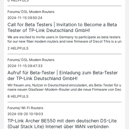
0
HELPFULS
Forums/
DSL Modem Routers
2024-11-15 09:50:24
Call for Beta Testers | Invitation to Become a Beta
Tester of TP-Link Deutschland GmbH!
We are excited to invite users in Germany to participate as beta testers
for our new fiber modem routers and new firmware of Deco! This is a un
ique opportunity to try out cutting-edge technology and...
2
HELPFULS
Forums/
DSL Modem Routers
2024-11-15 09:47:33
Aufruf für Beta-Tester | Einladung zum Beta-Tester
der TP-Link Deutschland GmbH!
Wir freuen uns, Nutzer in Deutschland einzuladen, als Beta-Tester für u
nsere neuen Glasfaser-Modem-Router und die neue Firmware von Dec
o teilzunehmen! Dies ist eine einzigartige Gelegenheit,...
8
HELPFULS
Forums/
Wi-Fi Routers
2024-09-20 10:19:03
TP-Link Archer BE550 mit dem deutschen DS-Lite
(Dual Stack Lite) Internet über WAN verbinden