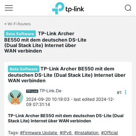
Click
to
<
Wi-Fi Routers
skip
TP-Link Archer
the
Beta Software
navigation
BE550 mit dem deutschen DS-Lite
bar
(Dual Stack Lite) Internet über
WAN verbinden
TP-Link Archer BE550 mit dem
Beta Software
deutschen DS-Lite (Dual Stack Lite) Internet über
WAN verbinden
TP-Link.De
#1
2024-09-20 10:19:03
- last edited 2024-12-
09 07:31:14
TP-Link Archer BE550 mit dem deutschen DS-Lite (Dual
Stack Lite) Internet über WAN verbinden
Tags:
#Firmware Update
#IPv6
#Installation
#Official