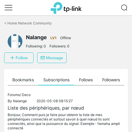
Click
to
<
Home Network Community
skip
the
Nalange
navigation
LV1
Offline
bar
Following:
0
Followers:
0
Follow
Message
ts
Bookmarks
Subscriptions
Follows
Followers
Forums/
Deco
By
Nalange
2020-05-08 08:15:27
Liste des périphériques, par nœud
Bonjour, Comment puis je faire pour obtenir la liste de mes
périphériques connectés et surtout savoir à quel nœud ils sont
connectés, ainsi que la puissance du signal. Exemple : Yamaha ampli
connecté