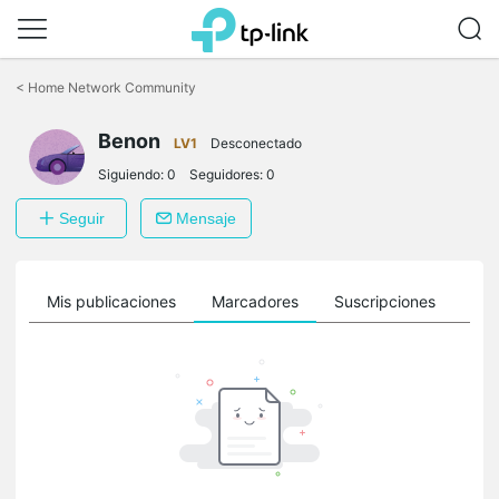
Saltar
a
<
Home Network Community
la
barra
Benon
de
LV1
Desconectado
navegación
Siguiendo:
0
Seguidores:
0
Seguir
Mensaje
ro
Mis publicaciones
Marcadores
Suscripciones
Sig