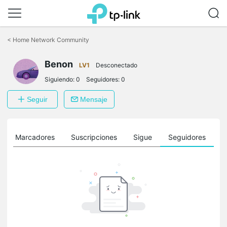
Saltar
a
<
Home Network Community
la
barra
Benon
de
LV1
Desconectado
navegación
Siguiendo:
0
Seguidores:
0
Seguir
Mensaje
Marcadores
Suscripciones
Sigue
Seguidores