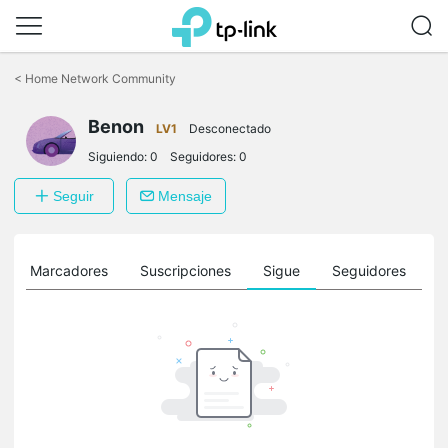
Saltar
a
<
Home Network Community
la
barra
Benon
de
LV1
Desconectado
navegación
Siguiendo:
0
Seguidores:
0
Seguir
Mensaje
Marcadores
Suscripciones
Sigue
Seguidores