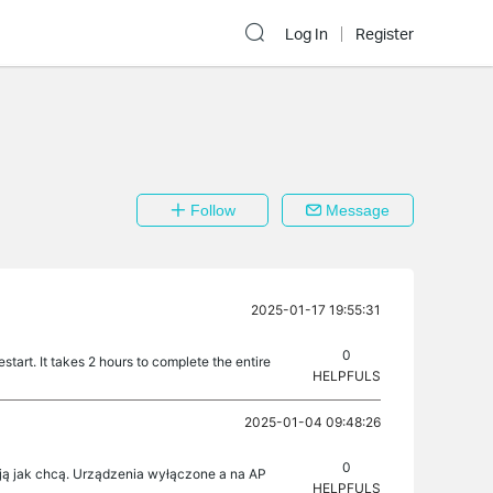
Log In
Register
Follow
Message
2025-01-17 19:55:31
0
start. It takes 2 hours to complete the entire
HELPFULS
2025-01-04 09:48:26
0
łają jak chcą. Urządzenia wyłączone a na AP
HELPFULS