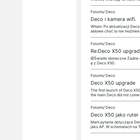
Forums/
Deco
Deco i kamera wifi.
Witam. Po aktualizacji Deco 
ablowe choć to nie możliwe
Forums/
Deco
Re:Deco X50 upgrad
@Światło słoneczne Żadne g
ę z Deco X50.
Forums/
Deco
Deco X50 upgrade
The first launch of Deco X5
the main Deco did not come u
Forums/
Deco
Deco X50 jako ruter 
Mam pytanie dotyczące Deco
jako AP. W schematach na T