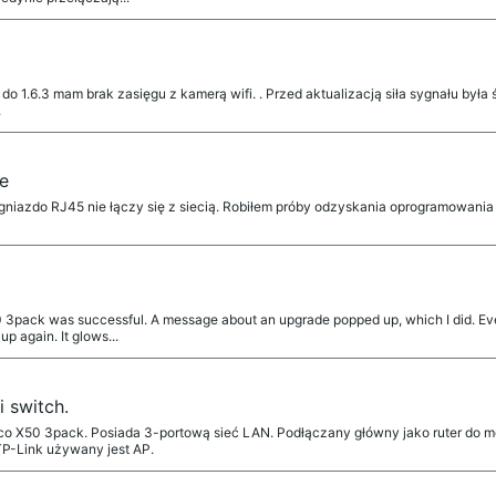
do 1.6.3 mam brak zasięgu z kamerą wifi. . Przed aktualizacją siła sygnału była
.
e
niazdo RJ45 nie łączy się z siecią. Robiłem próby odzyskania oprogramowania 
0 3pack was successful. A message about an upgrade popped up, which I did. Eve
p again. It glows...
i switch.
 X50 3pack. Posiada 3-portową sieć LAN. Podłączany główny jako ruter do mo
P-Link używany jest AP.