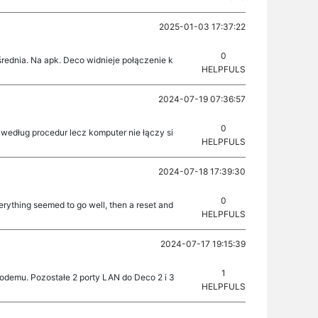
2025-01-03 17:37:22
0
 średnia. Na apk. Deco widnieje połączenie k
HELPFULS
2024-07-19 07:36:57
0
według procedur lecz komputer nie łączy si
HELPFULS
2024-07-18 17:39:30
0
rything seemed to go well, then a reset and
HELPFULS
2024-07-17 19:15:39
1
demu. Pozostałe 2 porty LAN do Deco 2 i 3
HELPFULS