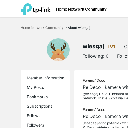
Home Network Community
Click
to
Home Network Community
>
About wiesgaj
skip
the
navigation
bar
wiesgaj
LV1
O
Following:
0
Foll
Member information
Forums/
Deco
Re:Deco i kamera wif
My Posts
@wiesgaj Hello. I updated to 
Bookmarks
network. I have 3X50 via LAN
Subscriptions
Forums/
Deco
Follows
Re:Deco i kamera wif
Jeszcze jedno pytanie czy m
Followers
K. Deco widnieją na liście . 