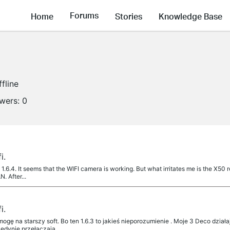
Forums
Home
Stories
Knowledge Base
ffline
owers:
0
i.
1.6.4. It seems that the WIFI camera is working. But what irritates me is the X50 re
. After...
i.
ogę na starszy soft. Bo ten 1.6.3 to jakieś nieporozumienie . Moje 3 Deco dzia
Jedynie przełączają...