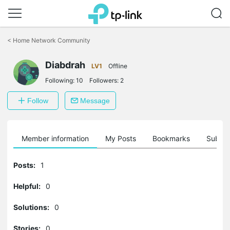
Click
to
<
Home Network Community
skip
the
navigation
Diabdrah
LV1
Offline
bar
Following:
10
Followers:
2
Follow
Message
Member information
My Posts
Bookmarks
Subscr
Posts:
1
Helpful:
0
Solutions:
0
Stories:
0